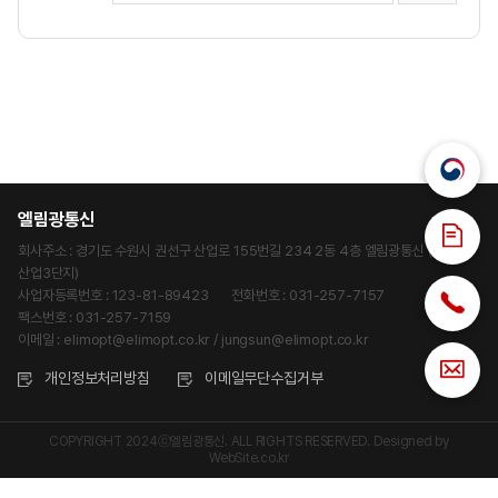
엘림광통신
회사주소 : 경기도 수원시 권선구 산업로 155번길 234 2동 4층 엘림광통신 (고색동,
산업3단지)
사업자등록번호 : 123-81-89423
전화번호 : 031-257-7157
팩스번호 : 031-257-7159
이메일 : elimopt@elimopt.co.kr / jungsun@elimopt.co.kr
개인정보처리방침
이메일무단수집거부
COPYRIGHT 2024ⓒ엘림광통신. ALL RIGHTS RESERVED.
Designed by
WebSite.co.kr