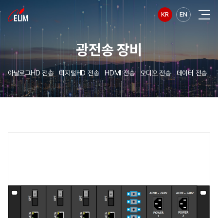
KR
EN
광전송 장비
아날로그HD 전송
디지털HD 전송
HDMI 전송
오디오 전송
데이터 전송
릴