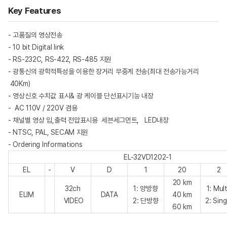
Key Features
- 고품질의 영상전송
- 10 bit Digital link
- RS-232C, RS-422, RS-485 지원
- 광통신의 광학적특성을 이용한 장거리 무중계 전송
(최대 전송가능거리
40Km)
- 영상신호 수치값 표시& 광 케이블 단선표시기능 내장
- AC 110V / 220V 겸용
- 채널별 영상 입,출력 전압표시용 세븐세그먼트, LED내장
- NTSC, PAL, SECAM 지원
- Ordering Informations
EL-32VD1202-1
EL
-
V
D
1
20
2
20 km
32ch
1: 양방향
1: Mul
ELIM
DATA
40 km
VIDEO
2: 단방향
2: Sing
60 km