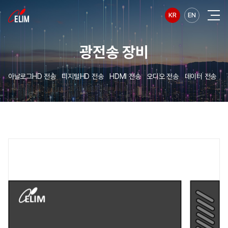
KR
EN
광전송 장비
아날로그HD 전송
디지털HD 전송
HDMI 전송
오디오 전송
데이터 전송
릴