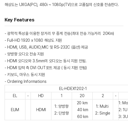
해상도는 UXGA(PC), 480i ~ 1080p(TV)으로 고품질의 신호를 전송한다.
Key Features
- ­광학적 특성을 이용한 장거리 무 중계 전송
(최대 전송 가능거리 20Km)
- ­Full-HD 1920 x 1080 해상도 지원
- ­HDMI, USB, AUDIO,MIC 및 RS-232C (옵션) 제공
­- 양방향 오디오 전송 지원
­- HDMI 오디오와 3.5mm의 오디오는 동시 지원 안됨.
­- HDMI 입력 측 DVI OUT포트 제공 ( 동시 지원 안됨)
­- 키보드, 마우스 동시 지원
- Ordering Informations
EL-HDEX1202-1
EL
-
HD
1
20
2
-
20 km
1: M
1: 양방향
1: Multi
ELIM
HDMI
40 km
2: 1U
2: 단방향
2: Single
60 km
3: 3U