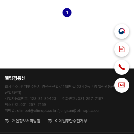
1
엘림광통신
회사주소 : 경기도 수원시 권선구 산업로 155번길 234 2동 4층 엘림광통신 (고색동,
산업3단지)
사업자등록번호 : 123-81-89423
전화번호 : 031-257-7157
팩스번호 : 031-257-7159
이메일 : elimopt@elimopt.co.kr / jungsun@elimopt.co.kr
개인정보처리방침
이메일무단수집거부