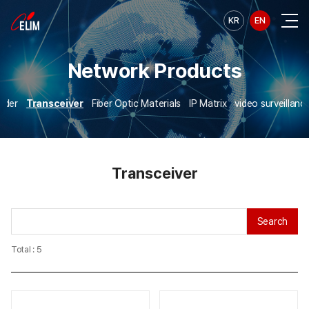
KR
EN
Network Products
nder
Transceiver
Fiber Optic Materials
IP Matrix
video surveillanc
Transceiver
Search
Total : 5